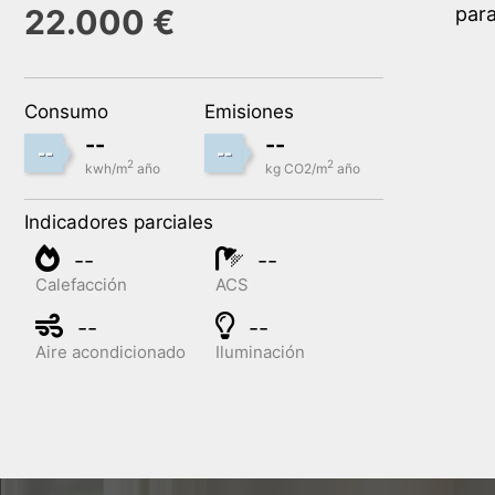
22.000 €
para
Consumo
Emisiones
--
--
--
--
2
2
kwh/m
año
kg CO2/m
año
Indicadores parciales
--
--
Calefacción
ACS
--
--
Aire acondicionado
Iluminación