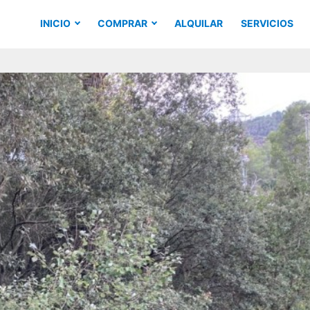
INICIO
COMPRAR
ALQUILAR
SERVICIOS
¿QUIERES COLABORAR CON NOSOTROS?
PISOS
TERRENOS
PARKINGS
CASAS
LOCALES