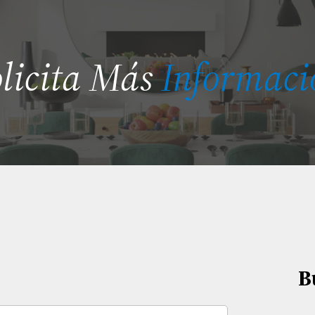
olicita Más
Informaci
B