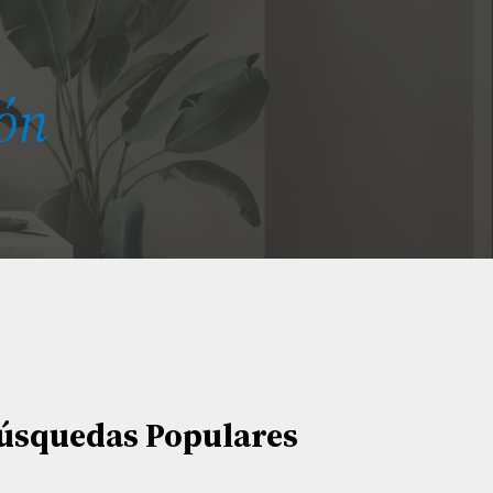
ón
úsquedas Populares