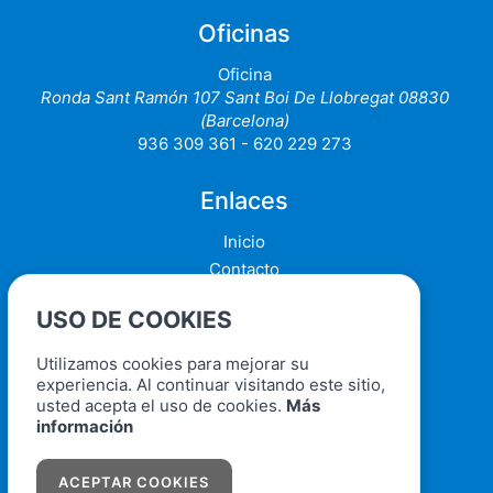
Oficinas
Oficina
Ronda Sant Ramón 107 Sant Boi De Llobregat 08830
(Barcelona)
936 309 361 - 620 229 273
Enlaces
Inicio
Contacto
Blog
USO DE COOKIES
Quiero vender
Utilizamos cookies para mejorar su
Políticas
experiencia. Al continuar visitando este sitio,
usted acepta el uso de cookies.
Más
Aviso legal
información
Política de cookies
Política de protección de datos
ACEPTAR COOKIES